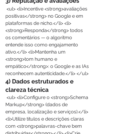
3) Reputação e avaliações
 <ul> <li>Incentive <strong>avaliações 
positivas</strong> no Google e em 
plataformas de nicho.</li> <li>
<strong>Responda</strong> todos 
os comentários — o algoritmo 
entende isso como engajamento 
ativo.</li> <li>Mantenha um 
<strong>tom humano e 
empático</strong>: o Google e as IAs 
reconhecem autenticidade.</li> </ul> 
4) Dados estruturados e 
clareza técnica
 <ul> <li>Configure o <strong>Schema 
Markup</strong> (dados de 
empresa, localização e serviços).</li> 
<li>Utilize títulos e descrições claras 
com <strong>palavras-chave bem 
distribuídas</strong>.</li> <li>Crie 