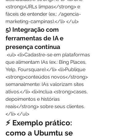
<strong>URLs limpas</strong> e 
fáceis de entender (ex.: /agencia-
marketing-campinas).</li> </ul> 
5) Integração com 
ferramentas de IA e 
presença contínua
 <ul> <li>Cadastre-se em plataformas 
que alimentam IAs (ex.: Bing Places, 
Yelp, Foursquare).</li> <li>Publique 
<strong>conteúdos novos</strong> 
semanalmente: IAs valorizam sites 
ativos.</li> <li>Inclua <strong>cases, 
depoimentos e histórias 
reais</strong> sobre seus clientes.
</li> </ul> 
⚡ Exemplo prático: 
como a Ubumtu se 