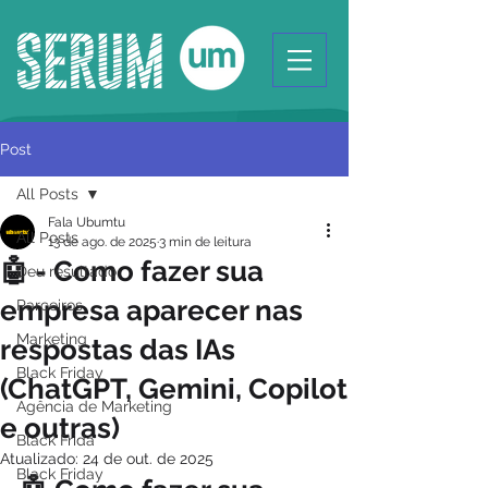
Post
All Posts
Fala Ubumtu
All Posts
13 de ago. de 2025
3 min de leitura
🤖 - Como fazer sua
Deu resultado
empresa aparecer nas
Parceiros
Marketing
respostas das IAs
Black Friday
(ChatGPT, Gemini, Copilot
Agência de Marketing
e outras)
Black Frida
Atualizado:
24 de out. de 2025
Black Friday