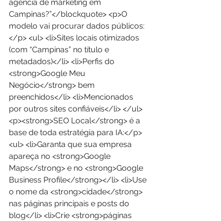
agência de marketing em 
Campinas?”</blockquote> <p>O 
modelo vai procurar dados públicos:
</p> <ul> <li>Sites locais otimizados 
(com “Campinas” no título e 
metadados)</li> <li>Perfis do 
<strong>Google Meu 
Negócio</strong> bem 
preenchidos</li> <li>Mencionados 
por outros sites confiáveis</li> </ul> 
<p><strong>SEO Local</strong> é a 
base de toda estratégia para IA:</p> 
<ul> <li>Garanta que sua empresa 
apareça no <strong>Google 
Maps</strong> e no <strong>Google 
Business Profile</strong></li> <li>Use 
o nome da <strong>cidade</strong> 
nas páginas principais e posts do 
blog</li> <li>Crie <strong>páginas 