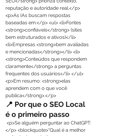
SEO</strong> prioriza contexto, 
reputação e autoridade real.</p> 
<p>As IAs buscam respostas 
baseadas em:</p> <ul> <li>Fontes 
<strong>confiáveis</strong> (sites 
bem estruturados e ativos)</li> 
<li>Empresas <strong>bem avaliadas 
e mencionadas</strong></li> <li>
<strong>Conteúdos que respondem 
claramente</strong> a perguntas 
frequentes dos usuários</li> </ul> 
<p>Em resumo: <strong>elas 
aprendem com o que você 
publica</strong>.</p> 
📍 Por que o SEO Local 
é o primeiro passo
 <p>Se alguém perguntar ao ChatGPT:
</p> <blockquote>“Qual é a melhor 