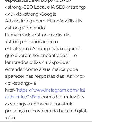
especializada em:</p> <ul> <li>
<strong>SEO Local e IA SEO</strong>
</li> <li><strong>Google 
Ads</strong> com intenção</li> <li>
<strong>Conteúdo 
humanizado</strong></li> <li>
<strong>Posicionamento 
estratégico</strong> para negócios 
que querem ser encontrados — e 
lembrados</li> </ul> <p>Quer 
entender como a sua marca pode 
aparecer nas respostas das IAs?</p> 
<p><strong><a 
href="
https://www.instagram.com/fal
aubumtu/">Fale
 com a Ubumtu</a>
</strong> e comece a construir 
presença na nova era da busca digital.
</p>