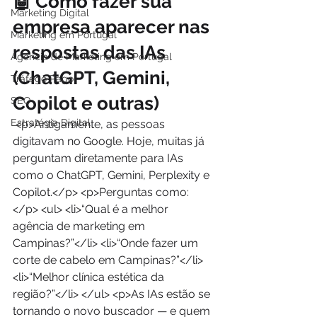
🤖 Como fazer sua 
Marketing Digital
empresa aparecer nas 
Marketing em Portugal
respostas das IAs 
Agência de Marketing em Portugal
(ChatGPT, Gemini, 
Tráfego Pago
Copilot e outras)
SEO
Estratégia Digital
 <p>Antigamente, as pessoas 
digitavam no Google. Hoje, muitas já 
perguntam diretamente para IAs 
como o ChatGPT, Gemini, Perplexity e 
Copilot.</p> <p>Perguntas como:
</p> <ul> <li>“Qual é a melhor 
agência de marketing em 
Campinas?”</li> <li>“Onde fazer um 
corte de cabelo em Campinas?”</li> 
<li>“Melhor clínica estética da 
região?”</li> </ul> <p>As IAs estão se 
tornando o novo buscador — e quem 