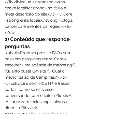
</li> <li>Inclua <strong>palavras-
chave locais</strong> no título e 
meta descrição do site.</li> <li>Gere 
<strong>links locais</strong> (blogs, 
parceiros e eventos da região).</li> 
</ul> 
2) Conteúdo que responde 
perguntas
 <ul> <li>Produza posts e FAQs com 
base em perguntas reais: “Como 
escolher uma agência de marketing?”, 
“Quanto custa um site?”, “Qual o 
melhor salão de Campinas?”</li> 
<li>Estruture com H2 e H3 e frases 
curtas, como se estivesse 
conversando com o leitor.</li> <li>As 
IAs priorizam textos explicativos e 
diretos.</li> </ul> 