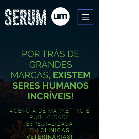
POR TRÁS DE
GRANDES
MARCAS,
EXISTEM
SERES HUMANOS
INCRÍVEIS!
AGÊNCIA DE MARKETING E
PUBLICIDADE
ESPECIALIZADA
EM
CLINICAS
VETERINÁRIAS!