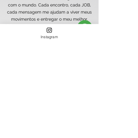
com o mundo. Cada encontro, cada JOB,
cada mensagem me ajudam a viver meus
movimentos e entregar o meu melhor.
Admiro muito o trabalho desse time bem
humorado, competente e amoroso, que se
Instagram
preocupa real com meu negócio e com
minha realização pessoal, indo muito além
do profissional. Amo. Indico. Recomendo.
⭐️⭐️⭐️⭐️⭐️
Giselle - Terapeuta Holística
Já trabalhei com algumas agências, mas
nenhuma conseguiu ser tão certeira na
criação dos rótulos e no atendimento às
minhas demandas. As nossas reuniões
parecem terapia de tão gostoso e leve.
⭐️⭐️⭐️⭐️⭐️