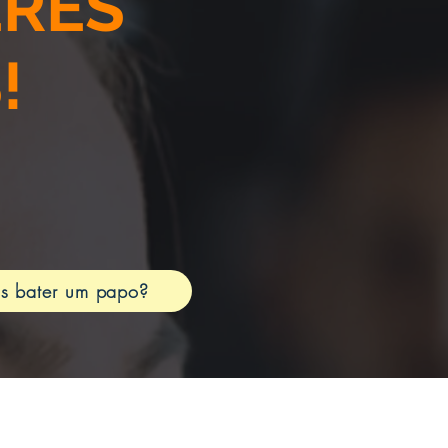
ERES
!
s bater um papo?