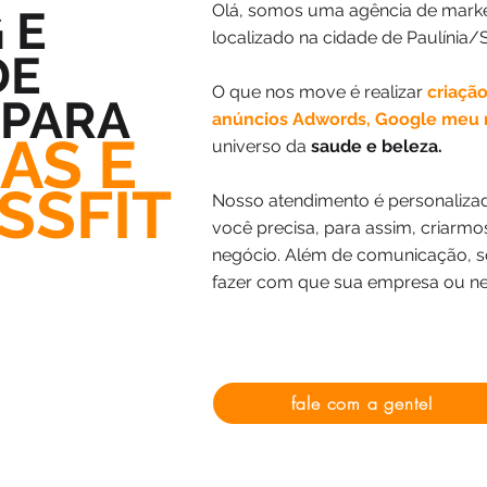
Olá, somos uma agência de marketi
 E
localizado na cidade de Paulínia/S
DE
O que nos move é realizar
criação
 PARA
anúncios
Adwords, Google meu 
AS E
universo da
saude e beleza.
SSFIT
Nosso atendimento é personaliza
você precisa, para assim, criarmo
negócio. Além de comunicação, 
fazer com que sua empresa ou ne
fale com a gente!