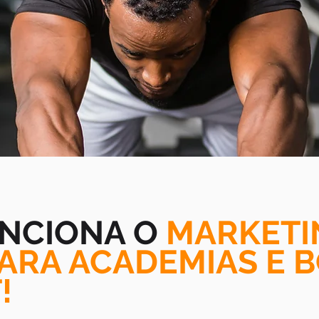
NCIONA O
MARKETI
PARA ACADEMIAS E 
!