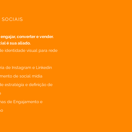
 SOCIAIS
, engajar, converter e vender.
al é sua aliado.
de identidade visual para rede
ria de Instagram e Linkedin
mento de social midia
de estratégia e definição de
o
as de Engajamento e
ão