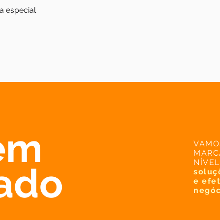
a especial
em
VAMO
MARC
NÍVEL
tado
soluç
e efe
negóc