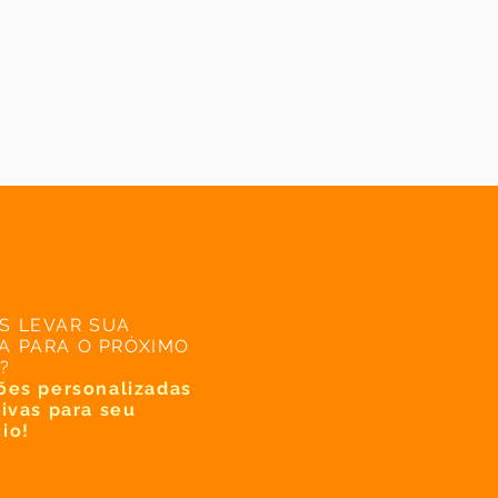
S LEVAR SUA
A PARA O PRÓXIMO
?
ões personalizadas
tivas para seu
io!