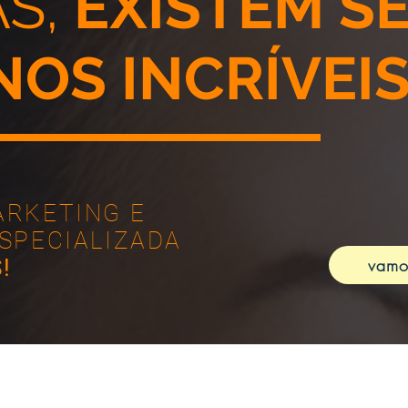
S,
EXISTEM S
OS INCRÍVEIS
ARKETING E
ESPECIALIZADA
!
vamo