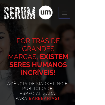
POR TRÁS DE
GRANDES
MARCAS,
EXISTEM
SERES HUMANOS
INCRÍVEIS!
AGÊNCIA DE MARKETING E
PUBLICIDADE
ESPECIALIZADA
PARA
BARBEARIAS!