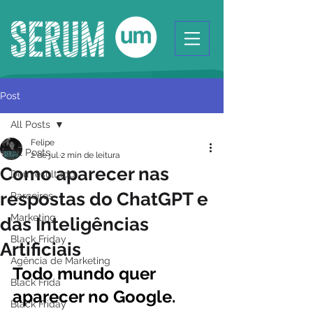
Post
All Posts
Felipe
All Posts
2 de jul.
2 min de leitura
Como aparecer nas
Deu resultado
respostas do ChatGPT e
Parceiros
Marketing
das Inteligências
Black Friday
Artificiais
Agência de Marketing
Todo mundo quer 
Black Frida
aparecer no Google. 
Black Friday