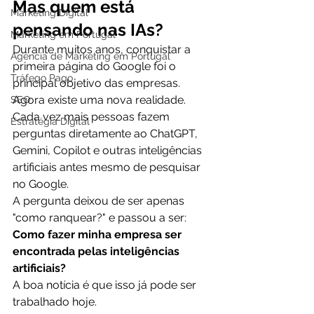
Mas quem está 
Marketing Digital
pensando nas IAs?
Marketing em Portugal
Durante muitos anos, conquistar a 
Agência de Marketing em Portugal
primeira página do Google foi o 
Tráfego Pago
principal objetivo das empresas.
Agora existe uma nova realidade.
SEO
Cada vez mais pessoas fazem 
Estratégia Digital
perguntas diretamente ao ChatGPT, 
Gemini, Copilot e outras inteligências 
artificiais antes mesmo de pesquisar 
no Google.
A pergunta deixou de ser apenas 
"como ranquear?" e passou a ser:
Como fazer minha empresa ser 
encontrada pelas inteligências 
artificiais?
A boa notícia é que isso já pode ser 
trabalhado hoje.