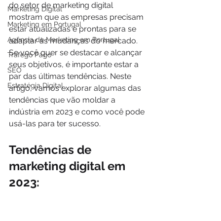
do setor de marketing digital 
Marketing Digital
mostram que as empresas precisam 
Marketing em Portugal
estar atualizadas e prontas para se 
Agência de Marketing em Portugal
adaptar às mudanças do mercado. 
Se você quer se destacar e alcançar 
Tráfego Pago
seus objetivos, é importante estar a 
SEO
par das últimas tendências. Neste 
Estratégia Digital
artigo, vamos explorar algumas das 
tendências que vão moldar a 
indústria em 2023 e como você pode 
usá-las para ter sucesso.
Tendências de 
marketing digital em 
2023: