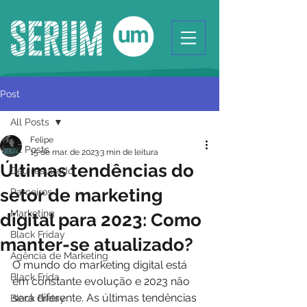
Post
All Posts
Felipe
All Posts
15 de mar. de 2023
3 min de leitura
Últimas tendências do
Deu resultado
setor de marketing
Parceiros
Marketing
digital para 2023: Como
Black Friday
manter-se atualizado?
Agência de Marketing
O mundo do marketing digital está 
Black Frida
em constante evolução e 2023 não 
será diferente. As últimas tendências 
Black Friday